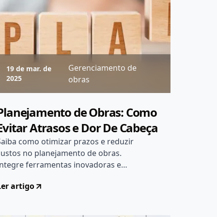
Gerenciamento de
19 de mar. de
2025
obras
Planejamento de Obras: Como
Evitar Atrasos e Dor De Cabeça
Saiba como otimizar prazos e reduzir
custos no planejamento de obras.
Integre ferramentas inovadoras e
maximize a eficiência. Aprenda mais!
Ler artigo