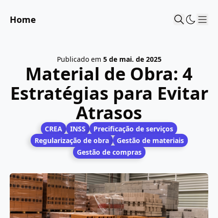
Home
Sho
Publicado em
5 de mai. de 2025
Material de Obra: 4
Estratégias para Evitar
Atrasos
CREA
INSS
Precificação de serviços
Regularização de obra
Gestão de materiais
Gestão de compras